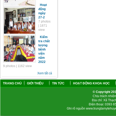
Hoạt
động
ngày
27-2
7 photos
| 1871
view
Kiểm
tra chất
lượng
bệnh
viện
năm
2022
9 photos | 1162 view
Xem tất cả
TRANG CHỦ
GIỚI THIỆU
TIN TỨC
HOẠT ĐỘNG KHOA HỌC
© Copyright 2
Chịu trách nhi
Địa chỉ: Xã Thạc
Điện thoại: 0393 
Ghi rõ nguồn www.trungtamytehuyen