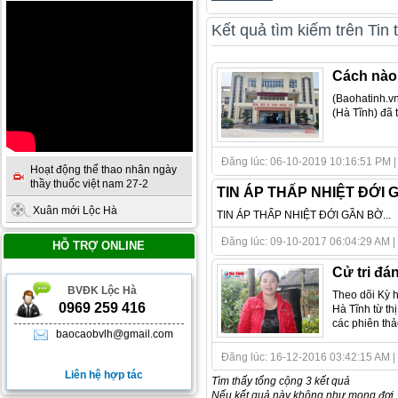
Kết quả tìm kiếm trên Tin 
Cách nào 
(Baohatinh.vn
(Hà Tĩnh) đã 
Đăng lúc: 06-10-2019 10:16:51 PM | 
Hoạt động thể thao nhân ngày
thầy thuốc việt nam 27-2
TIN ÁP THẤP NHIỆT ĐỚI 
Xuân mới Lộc Hà
TIN ÁP THẤP NHIỆT ĐỚI GẦN BỜ...
Đăng lúc: 09-10-2017 06:04:29 AM | 
HỖ TRỢ ONLINE
Cử tri đá
BVĐK Lộc Hà
Theo dõi Kỳ h
0969 259 416
Hà Tĩnh từ th
các phiên thảo
baocaobvlh@gmail.com
Đăng lúc: 16-12-2016 03:42:15 AM | T
Liên hệ hợp tác
Tìm thấy tổng cộng 3 kết quả
Nếu kết quả này không như mong đợi, 