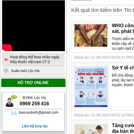
Kết quả tìm kiếm trên Tin 
WHO công 
sát, phát
Trước diễn b
khẩn cấp về s
ca nghi ngờ Đ
Hoạt động thể thao nhân ngày
Đăng lúc: 21-08-2024 08:53:21 PM | T
thầy thuốc việt nam 27-2
Sở Y tế 
Xuân mới Lộc Hà
Để chủ động 
phát, lây lan
HỖ TRỢ ONLINE
huyện, thành 
BVĐK Lộc Hà
0969 259 416
baocaobvlh@gmail.com
Đăng lúc: 21-08-2024 08:52:12 PM | Tá
Tăng cườ
Liên hệ hợp tác
địa bàn t