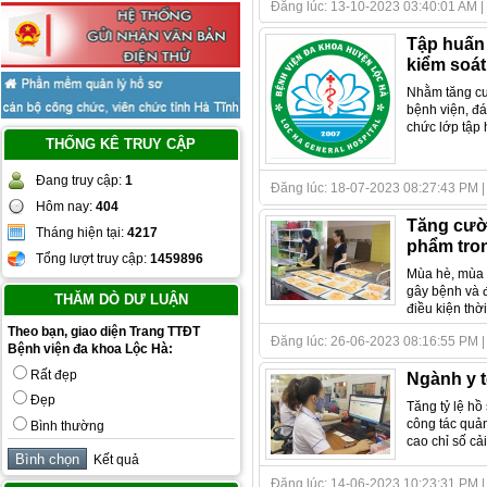
Đăng lúc: 13-10-2023 03:40:01 AM | Tác
Tập huấn 
kiểm soát
Nhằm tăng cườ
bệnh viện, đá
chức lớp tập 
THỐNG KÊ TRUY CẬP
Đang truy cập:
1
Đăng lúc: 18-07-2023 08:27:43 PM | Tá
Hôm nay:
404
Tăng cườ
Tháng hiện tại:
4217
phẩm tron
Tổng lượt truy cập:
1459896
Mùa hè, mùa b
gây bệnh và đ
THĂM DÒ DƯ LUẬN
điều kiện thời
Theo bạn, giao diện Trang TTĐT
Đăng lúc: 26-06-2023 08:16:55 PM | Tá
Bệnh viện đa khoa Lộc Hà:
Rất đẹp
Ngành y t
Đẹp
Tăng tỷ lệ hồ
công tác quản
Bình thường
cao chỉ số cả
Kết quả
Đăng lúc: 14-06-2023 10:23:31 PM | Tá