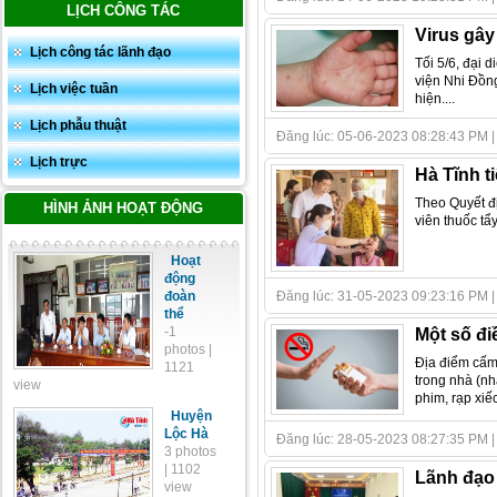
LỊCH CÔNG TÁC
Virus gâ
Lịch công tác lãnh đạo
Tối 5/6, đại 
viện Nhi Đồn
Lịch việc tuần
hiện....
Lịch phẫu thuật
Đăng lúc: 05-06-2023 08:28:43 PM | T
Lịch trực
Hà Tĩnh t
Theo Quyết đ
HÌNH ẢNH HOẠT ĐỘNG
viên thuốc tẩ
Hoạt
động
Đăng lúc: 31-05-2023 09:23:16 PM | Tá
đoàn
thể
-1
Một số đi
photos |
Địa điểm cấm 
1121
trong nhà (nh
view
phim, rạp xiếc
Huyện
Lộc Hà
Đăng lúc: 28-05-2023 08:27:35 PM | Tá
3 photos
| 1102
Lãnh đạo 
view