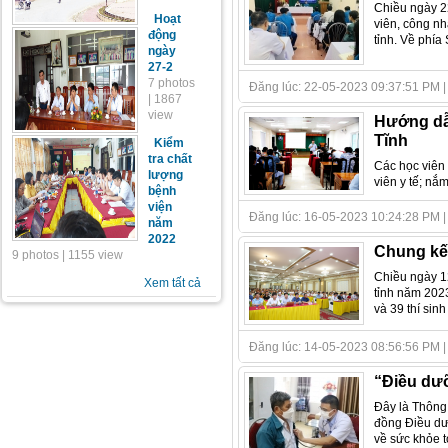
Chiều ngày 22
Hoạt
viên, công n
động
tỉnh. Về phía
ngày
27-2
7 photos
Đăng lúc: 22-05-2023 09:37:51 PM | Tá
| 1867
view
Hướng dẫn
Tĩnh
Kiểm
tra chất
Các học viên
lượng
viên y tế; nắ
bệnh
viện
Đăng lúc: 16-05-2023 10:24:28 PM | Tá
năm
2022
Chung kết
9 photos | 1155 view
Chiều ngày 12
Xem tất cả
tỉnh năm 2023
và 39 thí sinh
Đăng lúc: 14-05-2023 08:56:56 PM | Tá
“Điều dưỡ
Đây là Thông
đồng Điều dư
về sức khỏe t