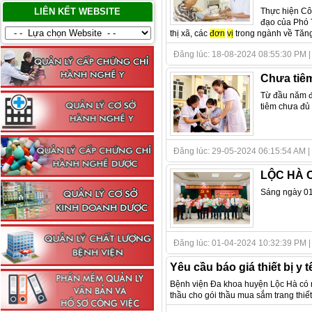
Thực hiện Cô
LIÊN KẾT WEBSITE
đạo của Phó 
thị xã, các
đơn
vị
trong ngành về Tăng
Đăng lúc: 18-08-2024 08:55:30 PM | Tá
Chưa tiêm
Từ đầu năm đ
tiêm chưa đủ 
Đăng lúc: 29-05-2024 06:15:54 AM | Tác
LỘC HÀ 
Sáng ngày 01
Đăng lúc: 01-04-2024 10:32:39 PM | T
Yêu cầu báo giá thiết bị y
Bệnh viện Đa khoa huyện Lộc Hà có n
thầu cho gói thầu mua sắm trang thiết 