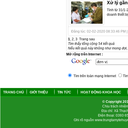
Xử lý gần
Tính từ 31/1-
doanh thiết bị
Đăng lúc: 02-02-2020 08:33:46 PM | Tá
1
,
2
,
3
Trang sau
Tìm thấy tổng cộng 54 kết quả
Nếu kết quả này không như mong đợi, 
Mở rộng trên Internet :
Tìm trên toàn mạng Internet
Tìm
TRANG CHỦ
GIỚI THIỆU
TIN TỨC
HOẠT ĐỘNG KHOA HỌC
© Copyright 2
Chịu trách nhi
Địa chỉ: Xã Thạc
Điện thoại: 0393 
Ghi rõ nguồn www.trungtamytehuyen