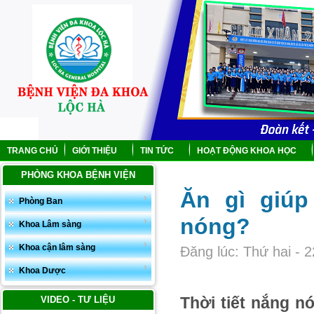
TRANG CHỦ
GIỚI THIỆU
TIN TỨC
HOẠT ĐỘNG KHOA HỌC
PHÒNG KHOA BỆNH VIỆN
Ăn gì giúp
Phòng Ban
nóng?
Khoa Lâm sàng
Khoa cận lâm sàng
Đăng lúc: Thứ hai - 
Khoa Dược
Thời tiết nắng n
VIDEO - TƯ LIỆU