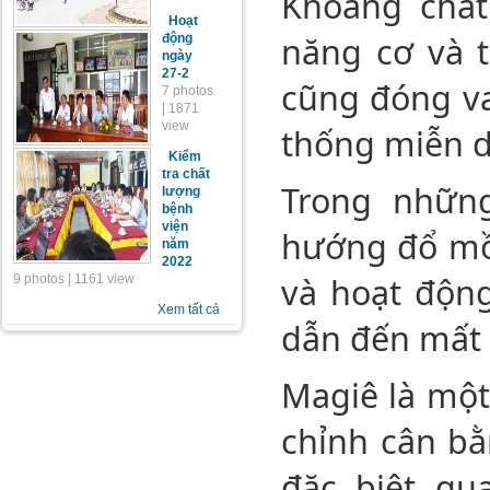
Khoáng chất 
Hoạt
năng cơ và 
động
ngày
27-2
cũng đóng va
7 photos
| 1871
view
thống miễn d
Kiểm
tra chất
Trong nhữn
lượng
bệnh
viện
hướng đổ mồ 
năm
2022
và hoạt động
9 photos | 1161 view
Xem tất cả
dẫn đến mất 
Magiê là một
chỉnh cân bằ
đặc biệt qu