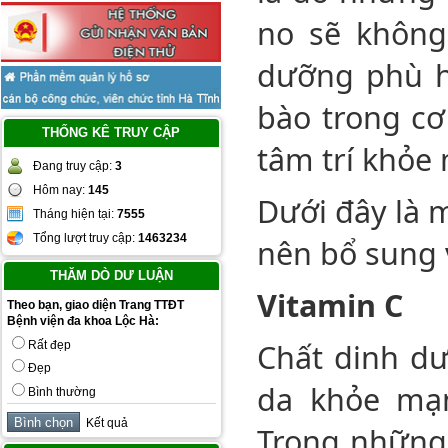
no sẽ không
dưỡng phù h
bào trong cơ
THỐNG KÊ TRUY CẬP
tâm trí khỏe
Đang truy cập:
3
Hôm nay:
145
Dưới đây là 
Tháng hiện tại:
7555
Tổng lượt truy cập:
1463234
nên bổ sung 
THĂM DÒ DƯ LUẬN
Vitamin C
Theo bạn, giao diện Trang TTĐT
Bệnh viện đa khoa Lộc Hà:
Chất dinh dư
Rất đẹp
Đẹp
da khỏe mạn
Bình thường
Kết quả
Trong những 