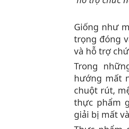
Giống như ma
trọng đóng v
và hỗ trợ ch
Trong nhữn
hướng mất n
chuột rút, mệ
thực phẩm gi
giải bị mất v