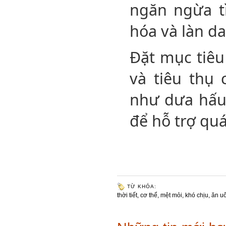
ngăn ngừa tì
hóa và làn d
Đặt mục tiêu
và tiêu thụ
như dưa hấu,
để hỗ trợ quá
TỪ KHÓA:
thời tiết
,
cơ thể
,
mệt mỏi
,
khó chịu
,
ăn u