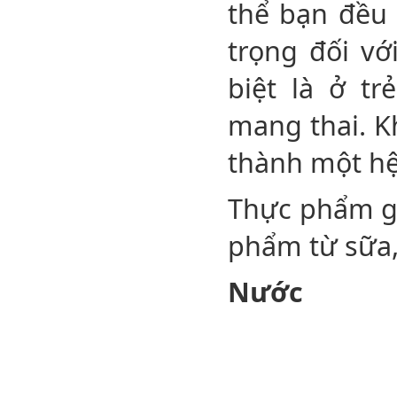
thể bạn đều 
trọng đối vớ
biệt là ở t
mang thai. K
thành một h
Thực phẩm gi
phẩm từ sữa, 
Nước