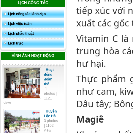
LỊCH CÔNG TÁC
tiếp xúc với 
Lịch công tác lãnh đạo
xuất các gốc 
Lịch việc tuần
Lịch phẫu thuật
Vitamin C là
Lịch trực
trung hòa cá
HÌNH ẢNH HOẠT ĐỘNG
hư hại.
Hoạt
Thực phẩm gi
động
đoàn
thể
như cam, kiwi
-1
photos |
1121
Dâu tây; Bông
view
Huyện
Magiê
Lộc Hà
3 photos
| 1102
view