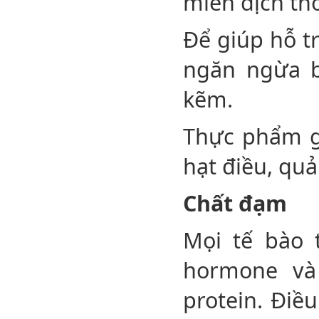
miễn dịch th
Để giúp hỗ t
ngăn ngừa b
kẽm.
Thực phẩm g
hạt điều, quả
Chất đạm
Mọi tế bào 
hormone và
protein. Điề