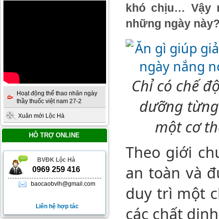
khó chịu… Vậy n
những ngày này
Chỉ có chế đ
Hoạt động thể thao nhân ngày
dưỡng từng 
thầy thuốc việt nam 27-2
Xuân mới Lộc Hà
một cơ th
HỖ TRỢ ONLINE
Theo giới ch
BVĐK Lộc Hà
an toàn và đ
0969 259 416
baocaobvlh@gmail.com
duy trì một 
Liên hệ hợp tác
các chất dinh