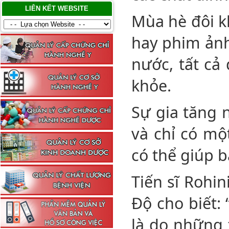
LIÊN KẾT WEBSITE
Mùa hè đôi k
hay phim ảnh
nước, tất cả
khỏe.
Sự gia tăng 
và chỉ có m
có thể giúp b
Tiến sĩ Rohin
Độ cho biết:
là do những 