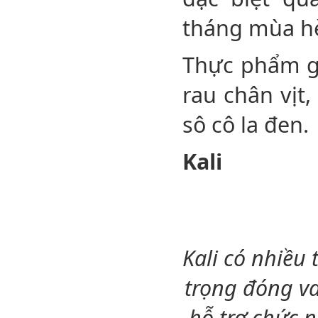
tháng mùa h
Thực phẩm gi
rau chân vịt
sô cô la đen.
Kali
Kali có nhiều 
trọng đóng va
hỗ trợ chức 