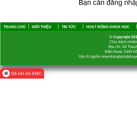
Bạn cần đăng nhậ
TRANG CHỦ
GIỚI THIỆU
TIN TỨC
HOẠT ĐỘNG KHOA HỌC
© Copyright 2
Chịu trách nhi
Địa chỉ: Xã Thạc
Điện thoại: 0393 
Ghi rõ nguồn www.trungtamytehuyen
Đã kết nối EMC