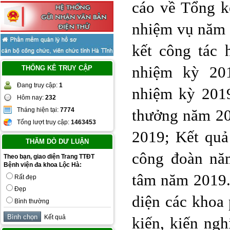
cáo về Tổng k
nhiệm vụ năm 
kết công tác 
nhiệm kỳ 20
THỐNG KÊ TRUY CẬP
Đang truy cập:
1
nhiệm kỳ 2019
Hôm nay:
232
Tháng hiện tại:
7774
thưởng năm 20
Tổng lượt truy cập:
1463453
2019; Kết qu
THĂM DÒ DƯ LUẬN
công đoàn nă
Theo bạn, giao diện Trang TTĐT
Bệnh viện đa khoa Lộc Hà:
tâm năm 2019. 
Rất đẹp
Đẹp
diện các khoa 
Bình thường
Kết quả
kiến, kiến ng