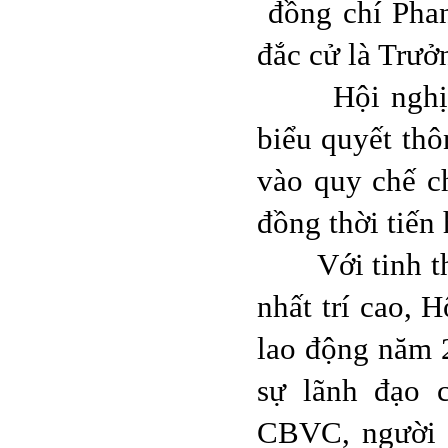
đồng chí Pha
đắc cử là Trưở
Hội nghị cũn
biểu quyết thô
vào quy chế ch
đồng thời tiến
Với tinh thần
nhất trí cao, 
lao động năm 2
sự lãnh đạo 
CBVC, người 