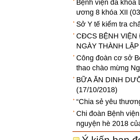
Bệnh viện đa khoa L
ương 8 khóa XII
(03
Sở Y tế kiểm tra ch
CĐCS BỆNH VIỆN 
NGÀY THÀNH LẬP 
Công đoàn cơ sở Bệ
thao chào mừng Ng
BỮA ĂN DINH DƯ
(17/10/2018)
“Chia sẻ yêu thương
Chi đoàn Bệnh viện
nguyện hè 2018 củ