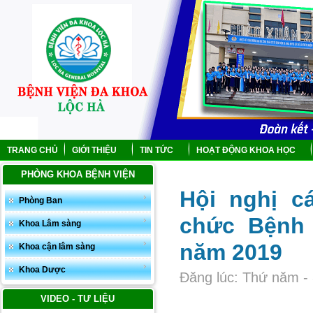
TRANG CHỦ
GIỚI THIỆU
TIN TỨC
HOẠT ĐỘNG KHOA HỌC
PHÒNG KHOA BỆNH VIỆN
Hội nghị c
Phòng Ban
chức Bệnh
Khoa Lâm sàng
năm 2019
Khoa cận lâm sàng
Khoa Dược
Đăng lúc: Thứ năm - 
VIDEO - TƯ LIỆU