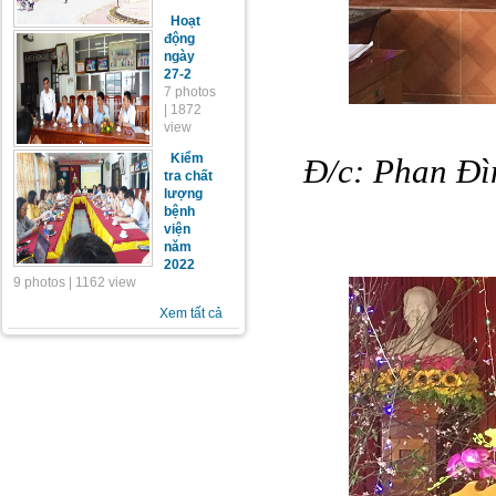
Hoạt
động
ngày
27-2
7 photos
| 1872
view
Kiểm
Đ/c: Phan Đì
tra chất
lượng
bệnh
viện
năm
2022
9 photos | 1162 view
Xem tất cả