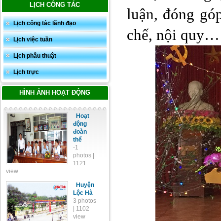
LỊCH CÔNG TÁC
luận, đóng gó
Lịch công tác lãnh đạo
chế, nội quy…
Lịch việc tuần
Lịch phẫu thuật
Lịch trực
HÌNH ẢNH HOẠT ĐỘNG
Hoạt
động
đoàn
thể
-1
photos |
1121
view
Huyện
Lộc Hà
3 photos
| 1102
view