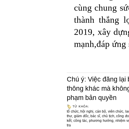
cùng chung sứ
thành thắng l
2019, xây dựn
mạnh,đáp ứng s
Chú ý: Việc đăng lại 
thông khác mà không 
phạm bản quyền
TỪ KHÓA:
tổ chức
,
hội nghị
,
cán bộ
,
viên chức
,
la
thư
,
giám đốc
,
bác sĩ
,
chủ tịch
,
công đ
kết
,
công tác
,
phương hướng
,
nhiệm v
tra