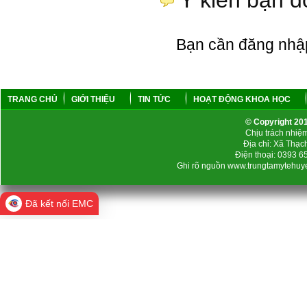
Ý kiến bạn đ
Bạn cần đăng nhậ
TRANG CHỦ
GIỚI THIỆU
TIN TỨC
HOẠT ĐỘNG KHOA HỌC
© Copyright 2
Chịu trách nhi
Địa chỉ: Xã Thạc
Điện thoại: 0393 
Ghi rõ nguồn www.trungtamytehuyen
Đã kết nối EMC