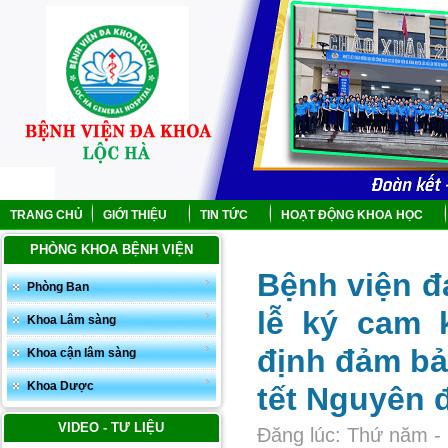
TRANG CHỦ
GIỚI THIỆU
TIN TỨC
HOẠT ĐỘNG KHOA HỌC
PHÒNG KHOA BỆNH VIỆN
Bệnh viện đ
Phòng Ban
lễ ký cam 
Khoa Lâm sàng
định đảm bảo
Khoa cận lâm sàng
Khoa Dược
tết Nguyên 
VIDEO - TƯ LIỆU
Đăng lúc: Thứ năm - 