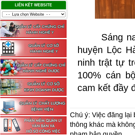
LIÊN KẾT WEBSITE
Sáng nay n
huyện Lộc Hà
ninh trật tự 
100% cán bộ
cam kết đầy đ
Chú ý: Việc đăng lại 
thông khác mà không 
phạm bản quyền