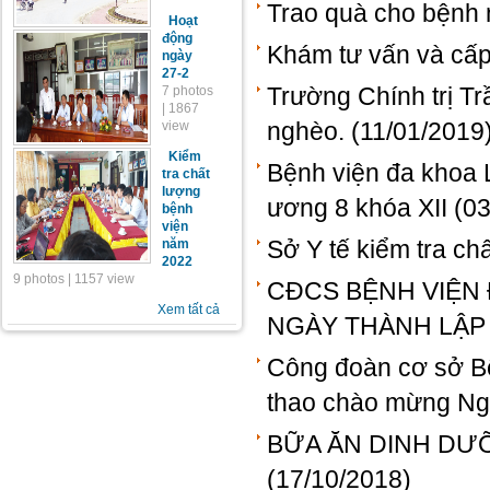
Trao quà cho bệnh 
Hoạt
động
Khám tư vấn và cấp 
ngày
27-2
Trường Chính trị T
7 photos
| 1867
nghèo.
(11/01/2019
view
Kiểm
Bệnh viện đa khoa L
tra chất
lượng
ương 8 khóa XII
(03
bệnh
viện
Sở Y tế kiểm tra ch
năm
2022
9 photos | 1157 view
CĐCS BỆNH VIỆN 
Xem tất cả
NGÀY THÀNH LẬP 
Công đoàn cơ sở Bệ
thao chào mừng Ng
BỮA ĂN DINH DƯ
(17/10/2018)