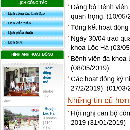
LỊCH CÔNG TÁC
Đảng bộ Bệnh viện t
Lịch công tác lãnh đạo
quan trọng.
(10/05/
Lịch việc tuần
Tổng kết hoạt động
Lịch phẫu thuật
Ngày 30/04 trao qu
Lịch trực
khoa Lộc Hà
(03/05
HÌNH ẢNH HOẠT ĐỘNG
Bệnh viện đa khoa L
(08/05/2019)
Hoạt
động
Các hoạt động kỷ n
đoàn
thể
27/2/2019).
(01/03/
-1
photos |
1121
Những tin cũ hơn
view
Huyện
Hội nghị cán bộ cô
Lộc Hà
3 photos
2019
(31/01/2019)
| 1102
view