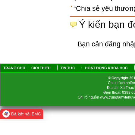
“Chia sẻ yêu thương
Ý kiến bạn đ
Bạn cần đăng nhậ
TRANG CHỦ
GIỚI THIỆU
TIN TỨC
HOẠT ĐỘNG KHOA HỌC
© Copyright 2
Chịu trách nhi
Địa chỉ: Xã Thạc
Điện thoại: 0393 
Ghi rõ nguồn www.trungtamytehuyen
Đã kết nối EMC