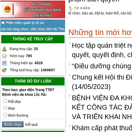
TỪ KHÓA:
tổ chức
,
bảo an
,
trật tự
,
toàn thể
,
cán bộ
Những tin mới h
THỐNG KÊ TRUY CẬP
Học tập quán triệt 
Đang truy cập:
25
quyết, quyết định, c
Hôm nay:
785
Tháng hiện tại:
4928
“Điều dưỡng chúng t
Tổng lượt truy cập:
1460607
Chung kết Hội thi Đ
THĂM DÒ DƯ LUẬN
(14/05/2023)
Theo bạn, giao diện Trang TTĐT
Bệnh viện đa khoa Lộc Hà:
BỆNH VIỆN ĐA K
Rất đẹp
KẾT CÔNG TÁC Đ
Đẹp
VÀ TRIỂN KHAI N
Bình thường
Kết quả
Khám cấp phát thuố